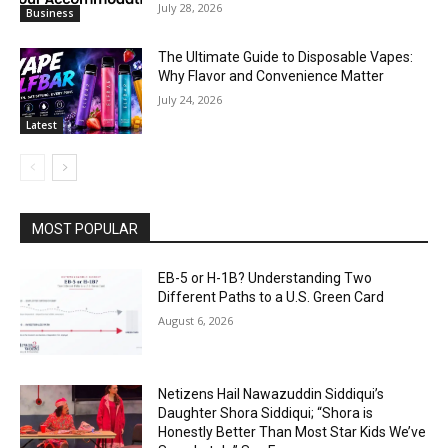
July 28, 2026
Business
The Ultimate Guide to Disposable Vapes:
Why Flavor and Convenience Matter
July 24, 2026
Latest
MOST POPULAR
EB-5 or H-1B? Understanding Two
Different Paths to a U.S. Green Card
August 6, 2026
Netizens Hail Nawazuddin Siddiqui’s
Daughter Shora Siddiqui; “Shora is
Honestly Better Than Most Star Kids We’ve