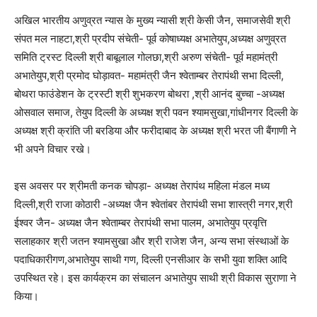
अखिल भारतीय अणुव्रत न्यास के मुख्य न्यासी श्री केसी जैन, समाजसेवी श्री
संपत मल नाहटा,श्री प्रदीप संचेती- पूर्व कोषाध्यक्ष अभातेयुप,अध्यक्ष अणुव्रत
समिति ट्रस्ट दिल्ली श्री बाबूलाल गोलछा,श्री अरुण संचेती- पूर्व महामंत्री
अभातेयुप,श्री प्रमोद घोड़ावत- महामंत्री जैन श्वेताम्बर तेरापंथी सभा दिल्ली,
बोथरा फाउंडेशन के ट्रस्टी श्री शुभकरण बोथरा ,श्री आनंद बुच्चा -अध्यक्ष
ओसवाल समाज, तेयुप दिल्ली के अध्यक्ष श्री पवन श्यामसुखा,गांधीनगर दिल्ली के
अध्यक्ष श्री क्रांति जी बरडिया और फरीदाबाद के अध्यक्ष श्री भरत जी बैंगाणी ने
भी अपने विचार रखे।
इस अवसर पर श्रीमती कनक चोपड़ा- अध्यक्ष तेरापंथ महिला मंडल मध्य
दिल्ली,श्री राजा कोठारी -अध्यक्ष जैन श्वेतांबर तेरापंथी सभा शास्त्री नगर,श्री
ईश्वर जैन- अध्यक्ष जैन श्वेताम्बर तेरापंथी सभा पालम, अभातेयुप प्रवृत्ति
सलाहकार श्री जतन श्यामसुखा और श्री राजेश जैन, अन्य सभा संस्थाओं के
पदाधिकारीगण,अभातेयुप साथी गण, दिल्ली एनसीआर के सभी युवा शक्ति आदि
उपस्थित रहे। इस कार्यक्रम का संचालन अभातेयुप साथी श्री विकास सुराणा ने
किया।