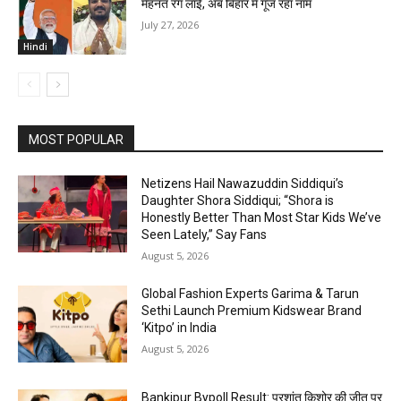
मेहनत रंग लाई, अब बिहार में गूंज रहा नाम
July 27, 2026
Hindi
MOST POPULAR
Netizens Hail Nawazuddin Siddiqui’s
Daughter Shora Siddiqui; “Shora is
Honestly Better Than Most Star Kids We’ve
Seen Lately,” Say Fans
August 5, 2026
Global Fashion Experts Garima & Tarun
Sethi Launch Premium Kidswear Brand
‘Kitpo’ in India
August 5, 2026
Bankipur Bypoll Result: प्रशांत किशोर की जीत पर