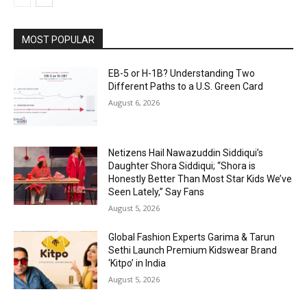
MOST POPULAR
EB-5 or H-1B? Understanding Two
Different Paths to a U.S. Green Card
August 6, 2026
Netizens Hail Nawazuddin Siddiqui’s
Daughter Shora Siddiqui; “Shora is
Honestly Better Than Most Star Kids We’ve
Seen Lately,” Say Fans
August 5, 2026
Global Fashion Experts Garima & Tarun
Sethi Launch Premium Kidswear Brand
‘Kitpo’ in India
August 5, 2026