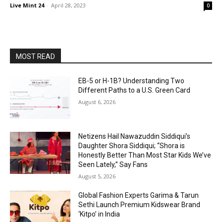
Live Mint 24
-
April 28, 2023
0
MOST READ
EB-5 or H-1B? Understanding Two
Different Paths to a U.S. Green Card
August 6, 2026
Netizens Hail Nawazuddin Siddiqui’s
Daughter Shora Siddiqui; “Shora is
Honestly Better Than Most Star Kids We’ve
Seen Lately,” Say Fans
August 5, 2026
Global Fashion Experts Garima & Tarun
Sethi Launch Premium Kidswear Brand
‘Kitpo’ in India