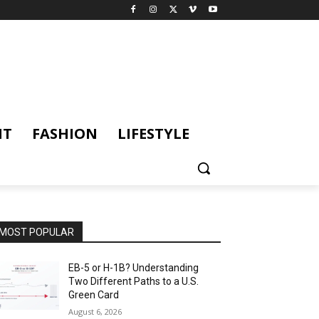
NT
FASHION
LIFESTYLE
MOST POPULAR
EB-5 or H-1B? Understanding
Two Different Paths to a U.S.
Green Card
August 6, 2026