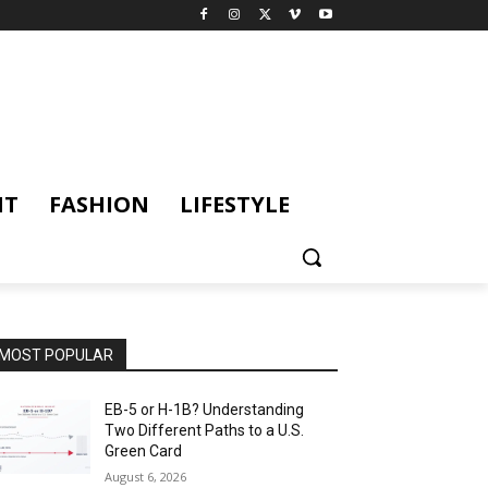
NT
FASHION
LIFESTYLE
MOST POPULAR
EB-5 or H-1B? Understanding
Two Different Paths to a U.S.
Green Card
August 6, 2026