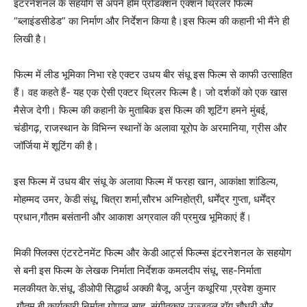
इंटरनेशनल के सहयोग से अपने होम प्रोडक्शन एक्शन थ्रिलर फिल्म
“ब्लाइंडसीडेड” का निर्माण और निर्देशन किया है।इस फिल्म की कहानी भी मैंने ही
लिखी है।
फिल्म में लीड भूमिका निभा रहे एक्टर उधय बीर संधू इस फिल्म से काफी उत्साहित
हैं। वह कहते हैं- यह एक ऐसी एक्टर थ्रिलर फिल्म है। जो दर्शकों को एक खास
मैसेज देगी। फिल्म की कहानी के मुताबिक इस फिल्म की शूटिंग हमने मुंबई,
चंडीगढ़, राजस्थान के विभिन्न स्थानों के अलावा यूरोप के अरमानिया, ग्रीस और
जॉर्जिया में शूटिंग की है।
इस फिल्म में उधय बीर संधू के अलावा फिल्म में फरहा खान, आकांक्षा शांडिल्य,
मोहम्मद उमर, केडी संधू, चित्रा शर्मा,सौरभ अग्निहोत्री, धर्मेंद्र गुप्ता, धर्मेंद्र
प्रधान,गौतम बसंतानी और आकाश अग्रवाल की प्रमुख भूमिकाएं हैं।
मिकी फ्लिक्स एंटरटेनमेंट फिल्म और केडी आर्ट्स फिल्म्स इंटरनेशनल के सहयोग
से बनी इस फिल्म के लेखक निर्माता निर्देशक कमलदीप संधू, सह-निर्माता
मलकीयत के.संधू, डीओपी सिद्धार्थ अक्की बैजू, अर्जुन कथूरिया ,प्रवेश कुमार
,गौतम.बी कार्यकारी निर्माता गोपाल साहू, संगीतकार उज्जवल रॉय चौधरी और