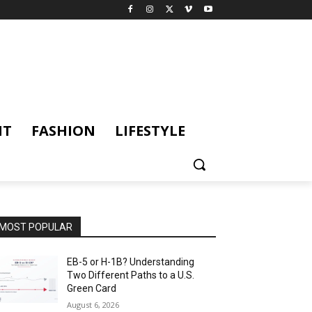
NT
FASHION
LIFESTYLE
MOST POPULAR
EB-5 or H-1B? Understanding
Two Different Paths to a U.S.
Green Card
August 6, 2026