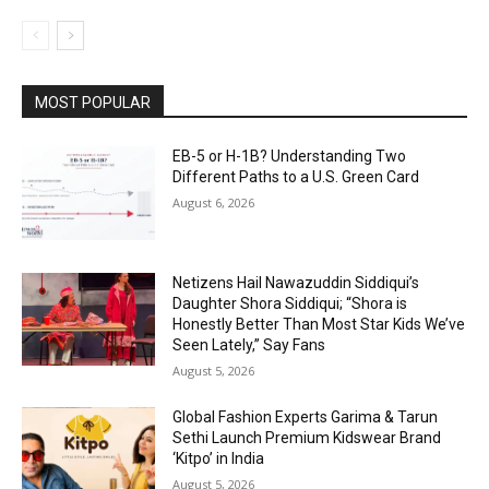
MOST POPULAR
EB-5 or H-1B? Understanding Two
Different Paths to a U.S. Green Card
August 6, 2026
Netizens Hail Nawazuddin Siddiqui’s
Daughter Shora Siddiqui; “Shora is
Honestly Better Than Most Star Kids We’ve
Seen Lately,” Say Fans
August 5, 2026
Global Fashion Experts Garima & Tarun
Sethi Launch Premium Kidswear Brand
‘Kitpo’ in India
August 5, 2026