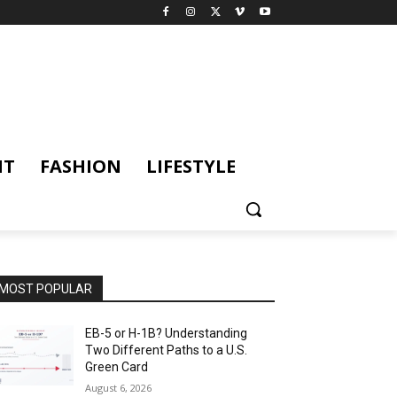
NT
FASHION
LIFESTYLE
MOST POPULAR
EB-5 or H-1B? Understanding
Two Different Paths to a U.S.
Green Card
August 6, 2026