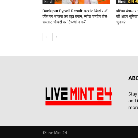
Hindi
Hindi
Bankipur Bypoll Result: प्रशांत किशोर की
पश्चिम बंगाल र
जीत पर भाजपा का बड़ा बयान, रूपेश पाण्डेय बोले-
की अहम भूमिका
सम्राट चौधरी पर टिप्पणी न करें
चुनाव?
AB
Stay
and 
more
© Live Mint 24