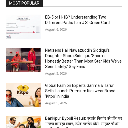
MOST POPULAR
EB-5 or H-1B? Understanding Two
Different Paths to a U.S. Green Card
August 6, 2026
Netizens Hail Nawazuddin Siddiqui’s
Daughter Shora Siddiqui; “Shora is
Honestly Better Than Most Star Kids We’ve
Seen Lately,” Say Fans
August 5, 2026
Global Fashion Experts Garima & Tarun
Sethi Launch Premium Kidswear Brand
‘Kitpo’ in India
August 5, 2026
Bankipur Bypoll Result: प्रशांत किशोर की जीत पर
भाजपा का बड़ा बयान, रूपेश पाण्डेय बोले- सम्राट चौधरी