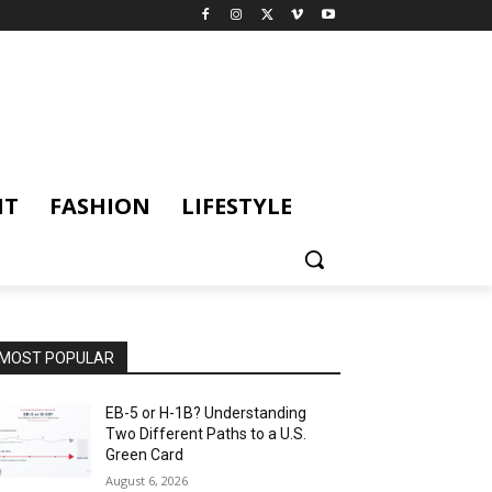
NT
FASHION
LIFESTYLE
MOST POPULAR
EB-5 or H-1B? Understanding
Two Different Paths to a U.S.
Green Card
August 6, 2026