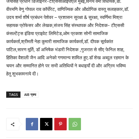
जयसिंह प्रधान डिजाइनर-टीएससीआईपीएल मुंबई,विनय वर्मा विधायक,डॉ.
वीरमणि वेणु गोपाल राव कॉर्पोरेट, वाणिज्यिक और औद्योगिक वास्तु सलाहकार,डॉ.
उदय शर्मा शीर्ष प्रबंधन पेशेवर – प्रशासन सुरक्षा & सुरक्षा, स्वर्णिमा मिश्रा
सहायक प्रोफेसर और लेखक,संजय सिंह संस्थापक और निदेशक- टीएससी
कंसल्टेंट्स इंडिया प्राइवेट लिमिटेड,ओम प्रकाश सोनी सामाजिक
कार्यकर्ता,श्रीमती नेहा कुमारी सामाजिक कार्यकर्ता,डॉ. दीपक सूर्यकांत
पाटिल,सारण मूर्ति, डॉ अभिषेक भंडारी निदेशक ,गुजरात से सीए फेनिल शाह,
हितिका वैशाली जैन आदि अनेको गणमान्य शामिल हुए.डॉ शेख अब्दुल रहमान के
चयन और सम्मानित होने पर सभी अतिथियों ने बधाइयाँ दी और अग्रिम भविष्य
हेतु शुभकामनाये दी।
TAGS
AIB ग्रुप