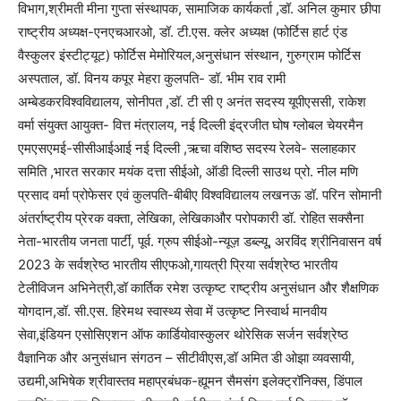
विभाग,श्रीमती मीना गुप्ता संस्थापक, सामाजिक कार्यकर्ता ,डॉ. अनिल कुमार छीपा
राष्ट्रीय अध्यक्ष-एनएचआरओ, डॉ. टी.एस. क्लेर अध्यक्ष (फोर्टिस हार्ट एंड
वैस्कुलर इंस्टीट्यूट) फोर्टिस मेमोरियल,अनुसंधान संस्थान, गुरुग्राम फोर्टिस
अस्पताल, डॉ. विनय कपूर मेहरा कुलपति- डॉ. भीम राव रामी
अम्बेडकरविश्वविद्यालय, सोनीपत ,डॉ. टी सी ए अनंत सदस्य यूपीएससी, राकेश
वर्मा संयुक्त आयुक्त- वित्त मंत्रालय, नई दिल्ली इंद्रजीत घोष ग्लोबल चेयरमैन
एमएसएमई-सीसीआईआई नई दिल्ली ,ऋचा वशिष्ठ सदस्य रेलवे- सलाहकार
समिति ,भारत सरकार मयंक दत्ता सीईओ, ऑडी दिल्ली साउथ प्रो. नील मणि
प्रसाद वर्मा प्रोफेसर एवं कुलपति-बीबीए विश्वविद्यालय लखनऊ डॉ. परिन सोमानी
अंतर्राष्ट्रीय प्रेरक वक्ता, लेखिका, लेखिकाऔर परोपकारी डॉ. रोहित सक्सैना
नेता-भारतीय जनता पार्टी, पूर्व. ग्रुप सीईओ-न्यूज़ डब्ल्यू, अरविंद श्रीनिवासन वर्ष
2023 के सर्वश्रेष्ठ भारतीय सीएफओ,गायत्री प्रिया सर्वश्रेष्ठ भारतीय
टेलीविजन अभिनेत्री,डॉ कार्तिक रमेश उत्कृष्ट राष्ट्रीय अनुसंधान और शैक्षणिक
योगदान,डॉ. सी.एस. हिरेमथ स्वास्थ्य सेवा में उत्कृष्ट निस्वार्थ मानवीय
सेवा,इंडियन एसोसिएशन ऑफ कार्डियोवास्कुलर थोरेसिक सर्जन सर्वश्रेष्ठ
वैज्ञानिक और अनुसंधान संगठन – सीटीवीएस,डॉ अमित डी ओझा व्यवसायी,
उद्यमी,अभिषेक श्रीवास्तव महाप्रबंधक-ह्यूमन सैमसंग इलेक्ट्रॉनिक्स, डिंपाल